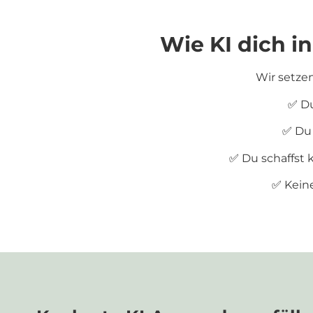
Wie KI dich i
Wir setzen
Du
✅
Du 
✅
Du schaffst 
✅
Kein
✅