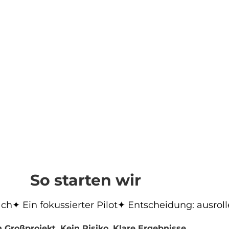
So starten wir
äch
✦ Ein fokussierter Pilot
✦ Entscheidung: ausrol
 Großprojekt. Kein Risiko. Klare Ergebnisse.