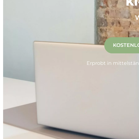
K
W
KOSTENL
Erprobt in mittelstä