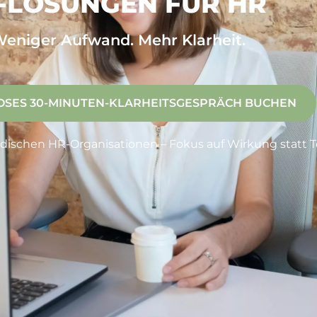
I-LÖSUNGEN FÜR HR
eniger Aufwand. Mehr Klarheit.
OSES 30-MINUTEN-KLARHEITSGESPRÄCH BUCHEN
ndischen HR-Organisationen – Fokus auf Wirkung statt T